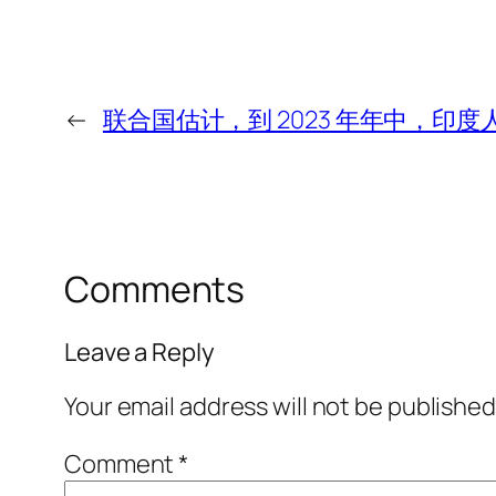
←
联合国估计，到 2023 年年中，印度人
Comments
Leave a Reply
Your email address will not be published
Comment
*