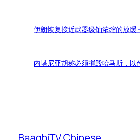
伊朗恢复接近武器级铀浓缩的放缓 – 
内塔尼亚胡称必须摧毁哈马斯，以
BaaghiTV Chinese