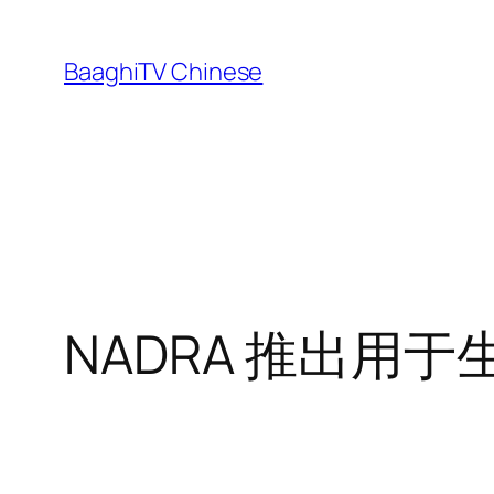
Skip
to
BaaghiTV Chinese
content
NADRA 推出用于