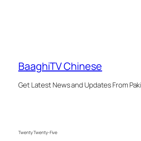
BaaghiTV Chinese
Get Latest News and Updates From Pak
Twenty Twenty-Five