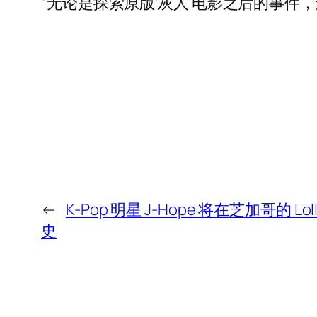
“无论是探索原版‘灰人’电影之后的事
←
K-Pop 明星 J-Hope 将在芝加哥的 L
史