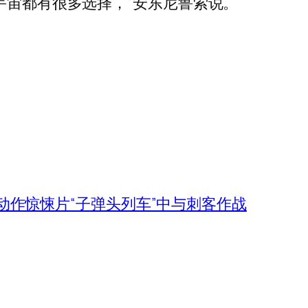
宇宙都有很多选择，”安东尼鲁索说。
动作惊悚片“子弹头列车”中与刺客作战