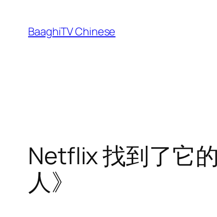
Skip
to
BaaghiTV Chinese
content
Netflix 找
人》