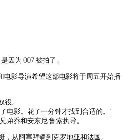
，是因为 007 被拍了。
nc 和电影导演希望这部电影将于周五开始播
奴役。
上了电影。花了一分钟才找到合适的。”
兄弟乔和安东尼·鲁索执导。
地点拍摄，从阿塞拜疆到克罗地亚和法国。