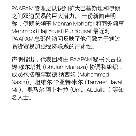
PAAPAM 管理层认识到扩大巴基斯坦和伊朗
之间双边贸易的巨大潜力。 一份新闻声明
称，伊朗总领事 Mehran Mohdfar 和商务领事
Mehmood Haji Yousfi Pur Yousaf 最近对
PAAPAM 总部的访问反映了他们致力于通过
易货贸易加强经济联系的严肃性。
声明指出，代表团将由 PAAPAM 秘书长古拉
姆·穆尔塔扎 (Ghulam Murtaza) 协调和组织，
成员包括穆罕默德·纳西姆 (Muhammad
Nasim)、坦维尔·哈亚特·米尔 (Tanveer Hayat
Mir)、奥马尔·阿卜杜拉 (Umar Abdullah) 等知
名人士。