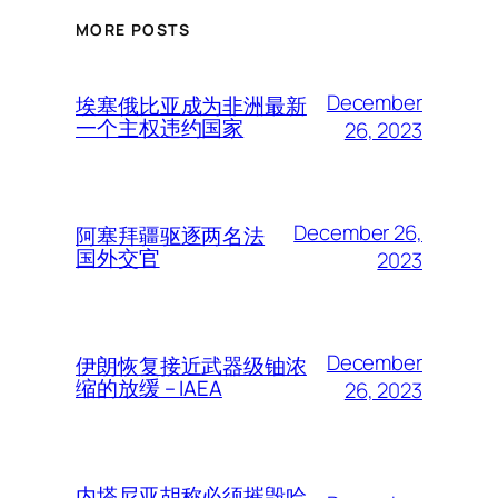
MORE POSTS
December
埃塞俄比亚成为非洲最新
一个主权违约国家
26, 2023
December 26,
阿塞拜疆驱逐两名法
国外交官
2023
December
伊朗恢复接近武器级铀浓
缩的放缓 – IAEA
26, 2023
内塔尼亚胡称必须摧毁哈