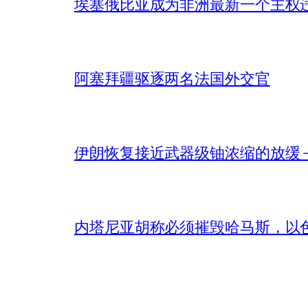
埃塞俄比亚成为非洲最新一个主权
阿塞拜疆驱逐两名法国外交官
伊朗恢复接近武器级铀浓缩的放缓 – 
内塔尼亚胡称必须摧毁哈马斯，以