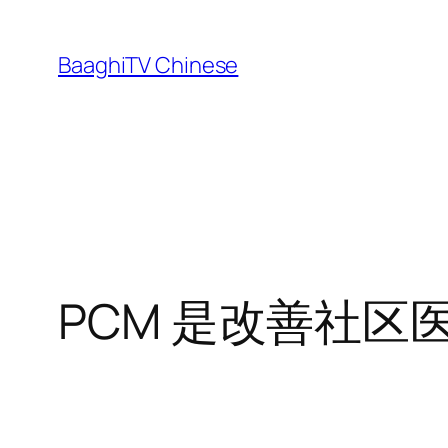
Skip
to
BaaghiTV Chinese
content
PCM 是改善社区