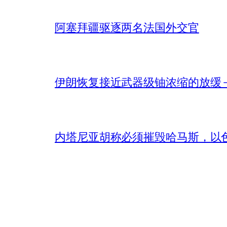
阿塞拜疆驱逐两名法国外交官
伊朗恢复接近武器级铀浓缩的放缓 – 
内塔尼亚胡称必须摧毁哈马斯，以