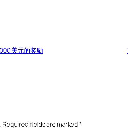
,000 美元的奖励
.
Required fields are marked
*