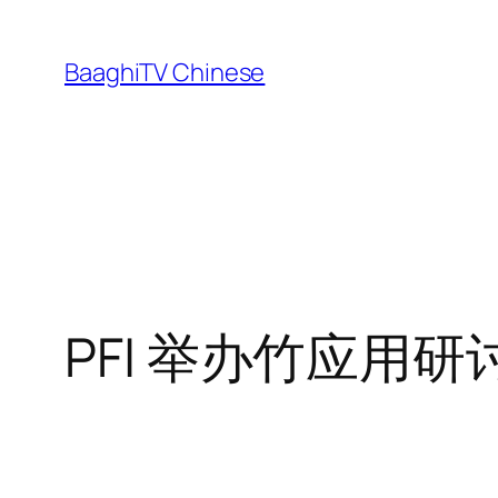
Skip
to
BaaghiTV Chinese
content
PFI 举办竹应用研