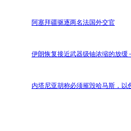
阿塞拜疆驱逐两名法国外交官
伊朗恢复接近武器级铀浓缩的放缓 – 
内塔尼亚胡称必须摧毁哈马斯，以