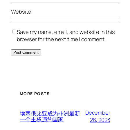
Website
Save my name, email, and website in this
browser for the next time I comment.
MORE POSTS
December
埃塞俄比亚成为非洲最新
一个主权违约国家
26, 2023