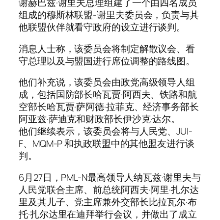
谢赫巴兹·谢里夫总理组建了一个由四名成员
组成的穆斯林联盟-谢里夫委员会，负责与其
他联盟伙伴就看守政府的设立进行谈判。
消息人士称，该委员会将制定解散议会、看
守总理以及与盟国进行席位调整的路线图。
他们补充说，该委员会由政党高级领导人组
成，包括国防部长哈瓦贾·阿西夫、铁路和航
空部长哈瓦贾·萨阿德·拉菲克、经济事务部长
阿亚兹·萨迪克和财政部长伊沙克·达尔。
他们继续表示，该委员会将与人民党、JUI-
F、MQM-P 和执政联盟中的其他盟友进行谈
判。
6月27日，PML-N最高领导人纳瓦兹·谢里夫与
人民党联合主席、前总统阿西夫·阿里·扎尔达
里及其儿子、党主席兼外交部长比拉瓦尔·布
托·扎尔达里在迪拜举行会议，并做出了成立