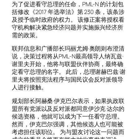
为了促进看守总理的任命，PML-N 的计划包
括修改《2017 年选举法》第 230 条，该条涉
及授予临时政府的权力。 该修正案将授权看
守机构解决紧急经济问题并实施振兴经济所
需的政策。
联邦信息和广播部长玛丽尤姆·奥朗则布澄清
说，决策过程将从PML-N最高领导人纳瓦兹·
谢里夫开始，他将与联盟伙伴协商，最终确
定看守总理的名字。 此后，总理谢赫巴兹·谢
里夫将按照宪法程序与国民议会反对派领导
人进行接触。
规划部长阿赫桑·伊克巴尔表示，如果执政联
盟所有党派以及反对派都同意伊沙克·达尔的
候选资格，他就可以成为下一任看守总理。
然而，伊克巴尔强调，其他候选人也可能被
考虑担任该职位。 为与盟友讨论这一问题而