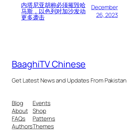
内塔尼亚胡称必须摧毁哈
December
马斯，以色列对加沙发动
26, 2023
更多袭击
BaaghiTV Chinese
Get Latest News and Updates From Pakistan
Blog
Events
About
Shop
FAQs
Patterns
Authors
Themes