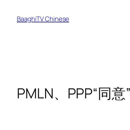
Skip
to
BaaghiTV Chinese
content
PMLN、PPP“