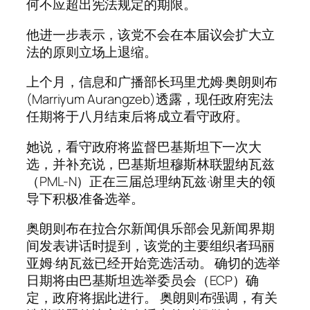
何不应超出宪法规定的期限。
他进一步表示，该党不会在本届议会扩大立
法的原则立场上退缩。
上个月，信息和广播部长玛里尤姆·奥朗则布
(Marriyum Aurangzeb)透露，现任政府宪法
任期将于八月结束后将成立看守政府。
她说，看守政府将监督巴基斯坦下一次大
选，并补充说，巴基斯坦穆斯林联盟纳瓦兹
（PML-N）正在三届总理纳瓦兹·谢里夫的领
导下积极准备选举。
奥朗则布在拉合尔新闻俱乐部会见新闻界期
间发表讲话时提到，该党的主要组织者玛丽
亚姆·纳瓦兹已经开始竞选活动。 确切的选举
日期将由巴基斯坦选举委员会（ECP）确
定，政府将据此进行。 奥朗则布强调，有关