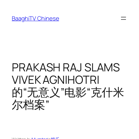
Skip
to
BaaghiTV Chinese
content
PRAKASH RAJ SLAMS
VIVEK AGNIHOTRI
的“无意义”电影“克什米
尔档案”