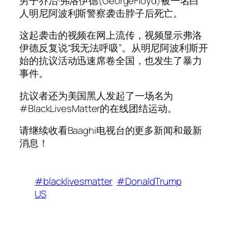
男子乔治·弗洛伊德(GeorgeFloyd)被一名白
人明尼阿波利斯警察袭击脖子后死亡。
这起袭击的视频在网上流传，视频显示弗洛
伊德反复说“我无法呼吸”。从明尼阿波利斯开
始的抗议活动迅速席卷全国，也发生了暴力
事件。
抗议者还为美国黑人发起了一场名为
#BlackLivesMatter的在线团结运动。
请继续收看Baaghi电视台的更多新闻和最新
消息！
#blacklivesmatter
#DonaldTrump
US