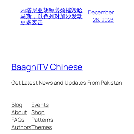
内塔尼亚胡称必须摧毁哈
December
马斯，以色列对加沙发动
26, 2023
更多袭击
BaaghiTV Chinese
Get Latest News and Updates From Pakistan
Blog
Events
About
Shop
FAQs
Patterns
Authors
Themes