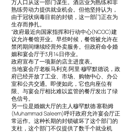
万人口从这一部门谋生。酒店业为熟练和非
熟练劳动力提供就业机会。但他坚持认为，
由于冠状病毒目前的封锁，这一部门正在为
生存而挣扎。
“政府最近向国家指挥和行动中心(NCOC)建
议允许餐馆开业。早些时候，餐馆被允许在
禁闭期间继续经营外卖服务。但政府命令婚
姻和宴会厅于3月14日停业。
政府宣布了一项新的店主进度表。
当地宴会厅老板马利克·阿里·穆罕默德说，政
府已经开放了工业、市场、购物中心、办公
室和公共交通。即便如此，它也向座位有
限、与宴会厅相比难以监管的餐厅发出了绿
色信号。
另一位是婚姻大厅的主人穆罕默德·塞勒姆
(Muhammad Saleem)呼吁政府允许宴会厅正
常运作。这种长期的封锁破坏了这个部门的
支柱，这个部门不仅提供了数千个就业机