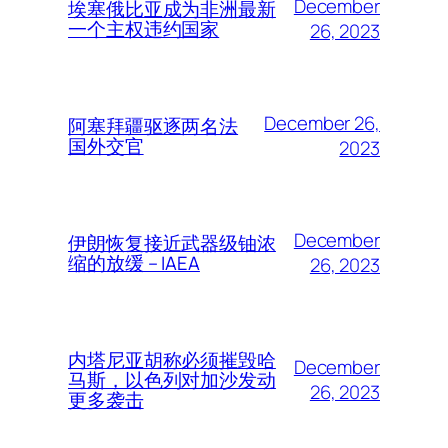
December
埃塞俄比亚成为非洲最新
一个主权违约国家
26, 2023
December 26,
阿塞拜疆驱逐两名法
国外交官
2023
December
伊朗恢复接近武器级铀浓
缩的放缓 – IAEA
26, 2023
内塔尼亚胡称必须摧毁哈
December
马斯，以色列对加沙发动
26, 2023
更多袭击