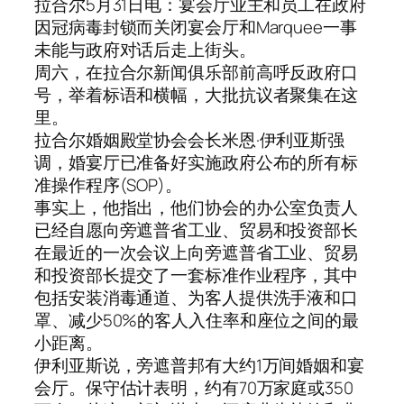
拉合尔5月31日电：宴会厅业主和员工在政府
因冠病毒封锁而关闭宴会厅和Marquee一事
未能与政府对话后走上街头。
周六，在拉合尔新闻俱乐部前高呼反政府口
号，举着标语和横幅，大批抗议者聚集在这
里。
拉合尔婚姻殿堂协会会长米恩·伊利亚斯强
调，婚宴厅已准备好实施政府公布的所有标
准操作程序(SOP)。
事实上，他指出，他们协会的办公室负责人
已经自愿向旁遮普省工业、贸易和投资部长
在最近的一次会议上向旁遮普省工业、贸易
和投资部长提交了一套标准作业程序，其中
包括安装消毒通道、为客人提供洗手液和口
罩、减少50%的客人入住率和座位之间的最
小距离。
伊利亚斯说，旁遮普邦有大约1万间婚姻和宴
会厅。保守估计表明，约有70万家庭或350