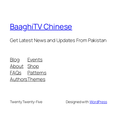
BaaghiTV Chinese
Get Latest News and Updates From Pakistan
Blog
Events
About
Shop
FAQs
Patterns
Authors
Themes
Twenty Twenty-Five
Designed with
WordPress