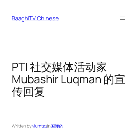
Skip
to
BaaghiTV Chinese
content
PTI 社交媒体活动家
Mubashir Luqman 的宣
传回复
Written by
Mumtaz
in
国际的