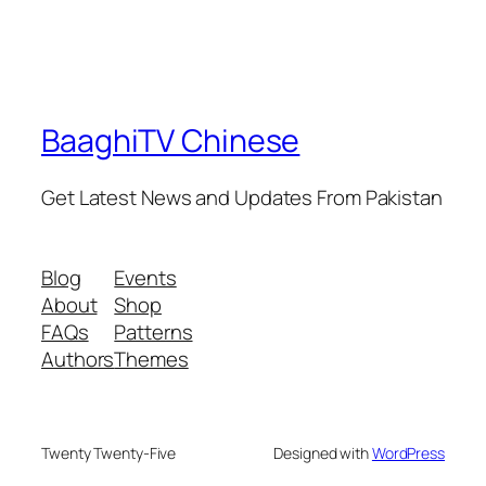
BaaghiTV Chinese
Get Latest News and Updates From Pakistan
Blog
Events
About
Shop
FAQs
Patterns
Authors
Themes
Twenty Twenty-Five
Designed with
WordPress