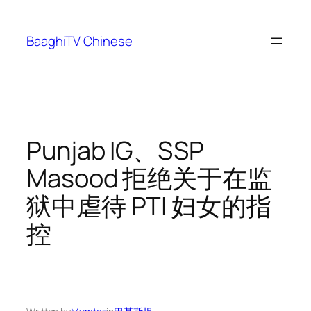
Skip
to
BaaghiTV Chinese
content
Punjab IG、SSP
Masood 拒绝关于在监
狱中虐待 PTI 妇女的指
控