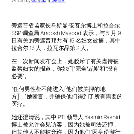
Written by
Mumtaz
in
巴基斯坦
旁遮普省监察长乌斯曼·安瓦尔博士和拉合尔
SSP 调查局 Anoosh Masood 表示，与 5 月 9
日有关的旁遮普邦共有 15 名妇女被捕，其中
拉合尔 13 人，拉瓦尔品第 2 人。
在一次新闻发布会上，她驳斥了有关虐待被
监禁妇女的报道，称她们“完全错误”和“没有
必要”。
“任何男性都不能进入[他们被关押的地
方]，”她断言，并确保他们得到了所有需要的
医疗。
她还澄清说，其中 PTI 领导人 Yasmin Rashid
博士被允许会见访客，因为她被司法还押，
但其他人不能被允许，因为他们“因身份游行