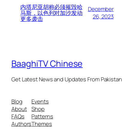
内塔尼亚胡称必须摧毁哈
December
马斯，以色列对加沙发动
26, 2023
更多袭击
BaaghiTV Chinese
Get Latest News and Updates From Pakistan
Blog
Events
About
Shop
FAQs
Patterns
Authors
Themes