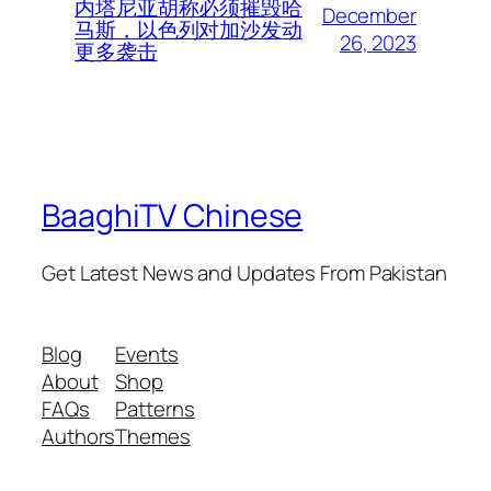
内塔尼亚胡称必须摧毁哈
December
马斯，以色列对加沙发动
26, 2023
更多袭击
BaaghiTV Chinese
Get Latest News and Updates From Pakistan
Blog
Events
About
Shop
FAQs
Patterns
Authors
Themes