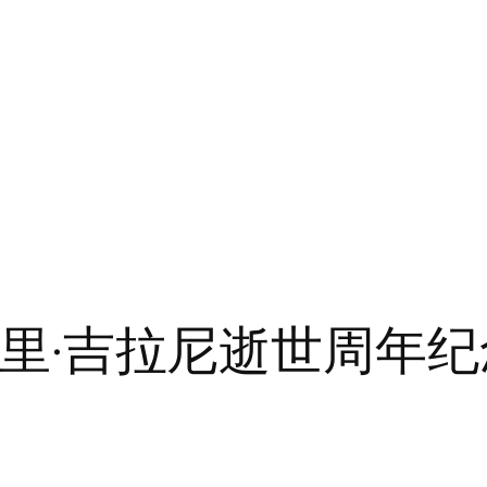
·阿里·吉拉尼逝世周年