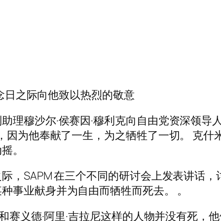
纪念日之际向他致以热烈的敬意
助理穆沙尔·侯赛因·穆利克向自由党资深领导人
样，因为他奉献了一生，为之牺牲了一切。 克
动摇。
际，SAPM 在三个不同的研讨会上发表讲话
种事业献身并为自由而牺牲而死去。 。
阿和赛义德·阿里·吉拉尼这样的人物并没有死