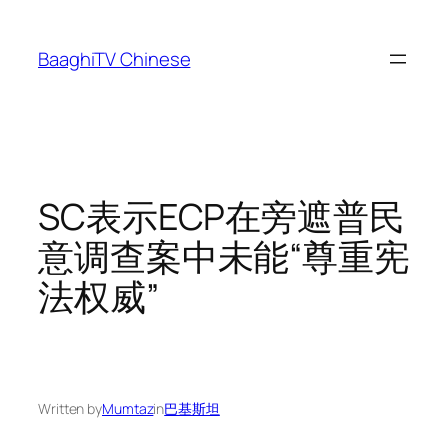
Skip
to
BaaghiTV Chinese
content
SC表示ECP在旁遮普民
意调查案中未能“尊重宪
法权威”
Written by
Mumtaz
in
巴基斯坦