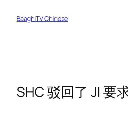
Skip
to
BaaghiTV Chinese
content
SHC 驳回了 JI