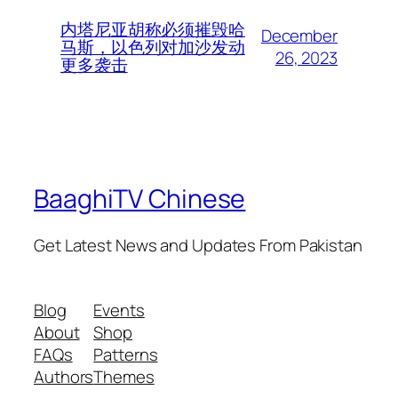
内塔尼亚胡称必须摧毁哈
December
马斯，以色列对加沙发动
26, 2023
更多袭击
BaaghiTV Chinese
Get Latest News and Updates From Pakistan
Blog
Events
About
Shop
FAQs
Patterns
Authors
Themes