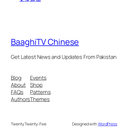
BaaghiTV Chinese
Get Latest News and Updates From Pakistan
Blog
Events
About
Shop
FAQs
Patterns
Authors
Themes
Twenty Twenty-Five
Designed with
WordPress