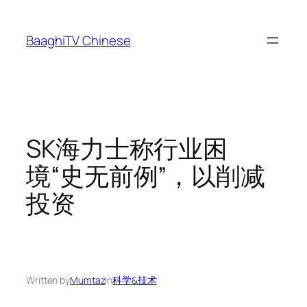
Skip
to
BaaghiTV Chinese
content
SK海力士称行业困
境“史无前例”，以削减
投资
Written by
Mumtaz
in
科学&技术