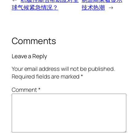
球气候紧急情况？
技术热潮
→
Comments
Leave a Reply
Your email address will not be published.
Required fields are marked
*
Comment
*