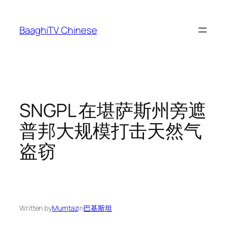
Skip
to
BaaghiTV Chinese
content
SNGPL 在堪萨斯州旁遮
普邦大规模打击天然气
盗窃
Written by
Mumtaz
in
巴基斯坦