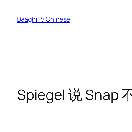
Skip
to
BaaghiTV Chinese
content
Spiegel 说 Snap