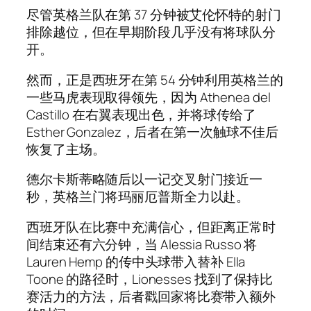
尽管英格兰队在第 37 分钟被艾伦怀特的射门
排除越位，但在早期阶段几乎没有将球队分
开。
然而，正是西班牙在第 54 分钟利用英格兰的
一些马虎表现取得领先，因为 Athenea del
Castillo 在右翼表现出色，并将球传给了
Esther Gonzalez，后者在第一次触球不佳后
恢复了主场。
德尔卡斯蒂略随后以一记交叉射门接近一
秒，英格兰门将玛丽厄普斯全力以赴。
西班牙队在比赛中充满信心，但距离正常时
间结束还有六分钟，当 Alessia Russo 将
Lauren Hemp 的传中头球带入替补 Ella
Toone 的路径时，Lionesses 找到了保持比
赛活力的方法，后者戳回家将比赛带入额外