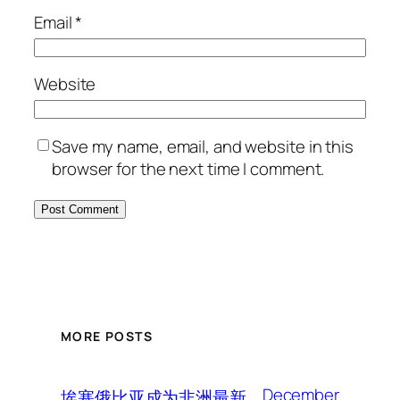
Email
*
Website
Save my name, email, and website in this
browser for the next time I comment.
MORE POSTS
December
埃塞俄比亚成为非洲最新