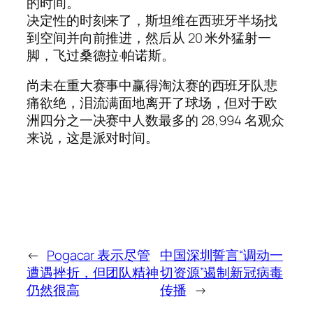
的时间。
决定性的时刻来了，斯坦维在西班牙半场找
到空间并向前推进，然后从 20 米外猛射一
脚，飞过桑德拉·帕诺斯。
尚未在重大赛事中赢得淘汰赛的西班牙队悲
痛欲绝，泪流满面地离开了球场，但对于欧
洲四分之一决赛中人数最多的 28,994 名观众
来说，这是派对时间。
←
Pogacar 表示尽管
中国深圳誓言“调动一
遭遇挫折，但团队精神
切资源”遏制新冠病毒
仍然很高
传播
→