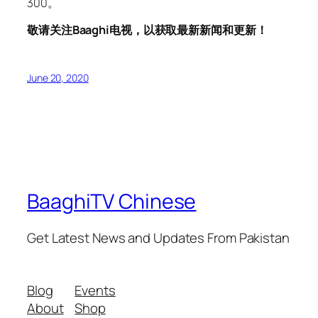
300。
敬请关注Baaghi电视，以获取最新新闻和更新！
June 20, 2020
BaaghiTV Chinese
Get Latest News and Updates From Pakistan
Blog
Events
About
Shop