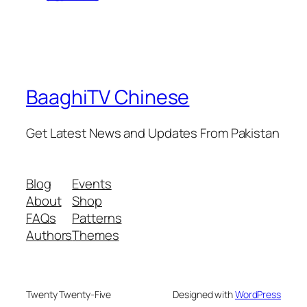
BaaghiTV Chinese
Get Latest News and Updates From Pakistan
Blog
Events
About
Shop
FAQs
Patterns
Authors
Themes
Twenty Twenty-Five
Designed with
WordPress