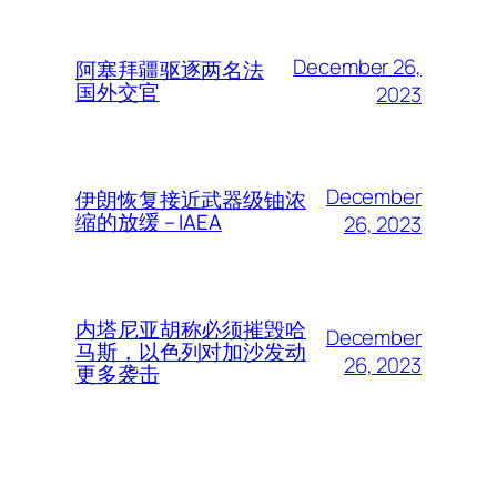
December 26,
阿塞拜疆驱逐两名法
国外交官
2023
December
伊朗恢复接近武器级铀浓
缩的放缓 – IAEA
26, 2023
内塔尼亚胡称必须摧毁哈
December
马斯，以色列对加沙发动
26, 2023
更多袭击