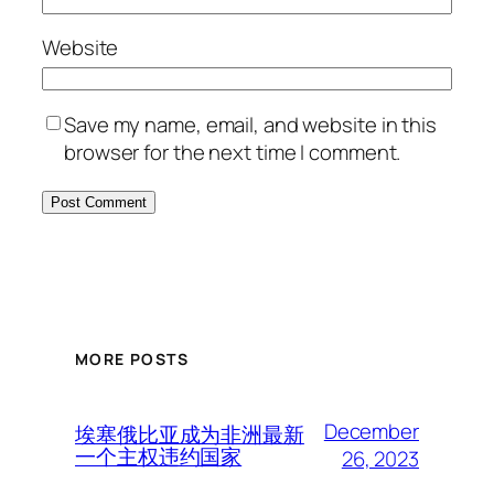
Website
Save my name, email, and website in this
browser for the next time I comment.
MORE POSTS
December
埃塞俄比亚成为非洲最新
一个主权违约国家
26, 2023