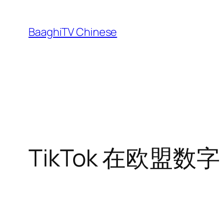
Skip
to
BaaghiTV Chinese
content
TikTok 在欧