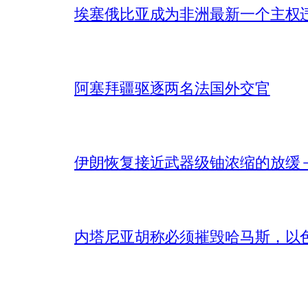
埃塞俄比亚成为非洲最新一个主权
阿塞拜疆驱逐两名法国外交官
伊朗恢复接近武器级铀浓缩的放缓 – 
内塔尼亚胡称必须摧毁哈马斯，以