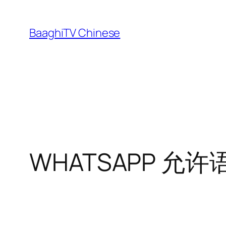
Skip
to
BaaghiTV Chinese
content
WHATSAPP 允