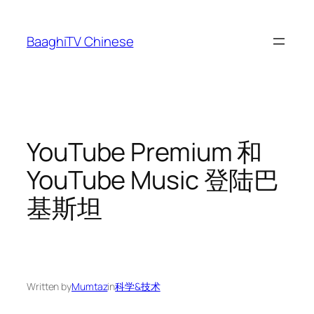
Skip
to
BaaghiTV Chinese
content
YouTube Premium 和
YouTube Music 登陆巴
基斯坦
Written by
Mumtaz
in
科学&技术