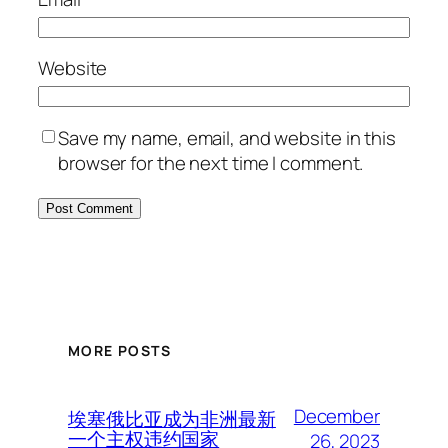
Website
Save my name, email, and website in this
browser for the next time I comment.
MORE POSTS
December
埃塞俄比亚成为非洲最新
一个主权违约国家
26, 2023