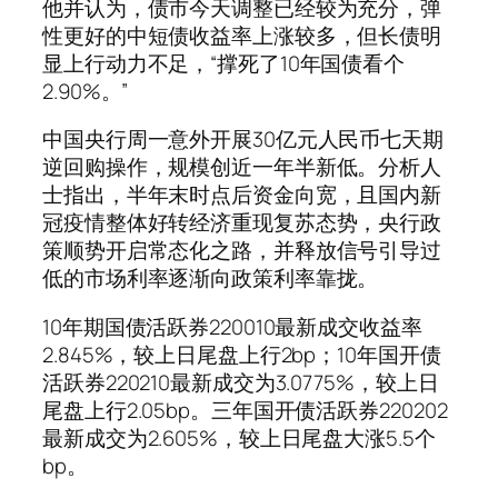
他并认为，债市今天调整已经较为充分，弹
性更好的中短债收益率上涨较多，但长债明
显上行动力不足，“撑死了10年国债看个
2.90%。”
中国央行周一意外开展30亿元人民币七天期
逆回购操作，规模创近一年半新低。分析人
士指出，半年末时点后资金向宽，且国内新
冠疫情整体好转经济重现复苏态势，央行政
策顺势开启常态化之路，并释放信号引导过
低的市场利率逐渐向政策利率靠拢。
10年期国债活跃券220010最新成交收益率
2.845%，较上日尾盘上行2bp；10年国开债
活跃券220210最新成交为3.0775%，较上日
尾盘上行2.05bp。三年国开债活跃券220202
最新成交为2.605%，较上日尾盘大涨5.5个
bp。