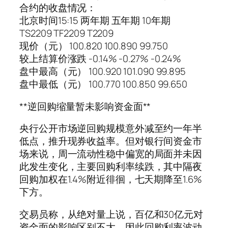
合约的收盘情况：
北京时间15:15 两年期 五年期 10年期
TS2209 TF2209 T2209
现价（元） 100.820 100.890 99.750
较上结算价涨跌 -0.14% -0.27% -0.24%
盘中最高（元） 100.920 101.090 99.895
盘中最低（元） 100.770 100.850 99.650
**逆回购缩量暂未影响资金面**
央行公开市场逆回购规模意外减至约一年半
低点，推升现券收益率。但对银行间资金市
场来说，周一流动性稳中偏宽的局面并未因
此发生变化，主要回购利率续跌，其中隔夜
回购加权在1.4%附近徘徊，七天期降至1.6%
下方。
交易员称，从绝对量上说，百亿和30亿元对
资金面的影响区别不大，因此回购利率波动