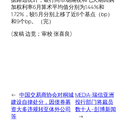
加权利率6月算术平均值分别为1.44%和
1.72%，较5月分别上移了近8个基点（bp）
和9个bp。 （完）
(发稿 边竞；审校 张喜良)
←
中国交易商协会对桐城
MEDIA-瑞信亚洲
建设自律处分，因债券募
投行部门将裁员
资大多违规转至体外公司
数十人–彭博新闻
等
→