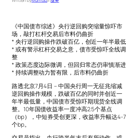
Written by
Mumtaz
in
业务
《中国债市综述》央行逆回购突缩量惊吓市
场，敲打杠杆交易后市料仍曲折
* 央行逆回购操作跌破百亿，创近一年半最低
* 或有警示杠杆交易之意，债市受惊吓全线调
整
* 政策态度边际微调，但回归常态仍审慎渐进
* 持续调整动力暂有限，后市料仍曲折
路透北京7月4日 – 中国央行周一无征兆缩减
逆回购操作规模，跌破百亿的同时并创近一
年半最低量，中国债市受惊吓期现货全线调
整。10年国债收益率一度冲高2.5个基点
（bp），中短券受创更深，收益率升幅达4-7
个bp。
交易员指出，央行跨半年末后有所动作，或