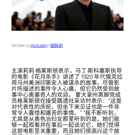
Written by
Abdullah
in
国际的
主演莉莉·格莱斯顿表示，马丁·斯科塞斯执导
的电影《花月杀手》讲述了 1920 年代俄克拉
荷马州美洲印第安人被谋杀的故事，尽管影
片所描述的事件令人心痛，但它仍然受到故
事中心奥塞奇人的欢迎。 蒙大拿州黑脚党成
员格莱斯顿在接受路透社采访时表示：“这是
对代表性的庆祝，但坐下来见证也是一件非
常令人震惊和痛苦的事情。” “我不断听到，
尤其是从奥色治妇女那里听到的是，她们能
够一起观看并在事后一起谈论它，她们觉得
这部电影至关重要，而且她们很高兴这个故