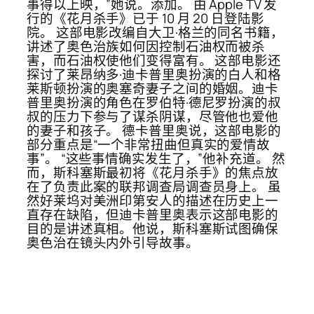
事得以上映，”她说。添加。 由 Apple TV 发
行的《花月杀手》已于 10 月 20 日登陆影
院。 这部电影改编自大卫·格兰的同名书籍，
讲述了奥色治族如何因控制石油权而被杀
害，而石油权使他们变得富有。 这部电影还
探讨了莱昂纳多·迪卡普里奥扮演的白人和格
莱斯顿扮演的奥塞奇妻子之间的婚姻。迪卡
普里奥扮演的角色在罗伯特·德尼罗扮演的叔
叔的压力下参与了谋杀阴谋，尽管他也爱他
的妻子和孩子。 德卡普里奥说，这部电影的
部分重点是“一个非常扭曲但真实的爱情故
事”。 “这些事情确实发生了，”他补充道。 然
而，斯科塞斯最初将《花月杀手》的焦点放
在了负责此案的联邦调查局调查员身上。 虽
然好莱坞对美洲印第安人的描述在历史上一
直存在缺陷，但迪卡普里奥表示这部电影的
目的是讲述真相。他说，斯科塞斯试图确保
奥色治在镜头内外引导故事。