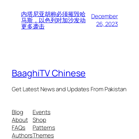
内塔尼亚胡称必须摧毁哈
December
马斯，以色列对加沙发动
26, 2023
更多袭击
BaaghiTV Chinese
Get Latest News and Updates From Pakistan
Blog
Events
About
Shop
FAQs
Patterns
Authors
Themes