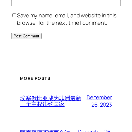
Save my name, email, and website in this
browser for the next time I comment.
MORE POSTS
December
埃塞俄比亚成为非洲最新
一个主权违约国家
26, 2023
December 26,