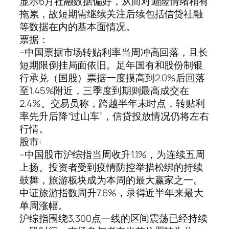
显示6月社融数据偏好，从而对避险情绪稍有
拖累，故短期需继续关注后续包括信贷社融
等数据在内的基本面情况。
票据：
–中国票据市场转贴利率当周冲高回落，且长
短期限倒挂局面依旧。足年国有和股份制银
行承兑（国股）票据一度摸高到2.0%后回落
至1.45%附近，三季度到期则最高成交在
2.4%。交易员称，跨越半年末时点，转贴利
率先升后降“过山车”，信贷投放情况仍将左右
行情。
股市:
–中国股市沪综指当周收升1.1%，为连续五周
上扬。投资者受到疫情防控举措松绑的持续
鼓舞，旅游板块成为本周的最大赢家之一。
中证旅游指数周升7.6%，录得近半年来最大
单周涨幅。
沪综指围绕3,300点一线的区间震荡已经持续