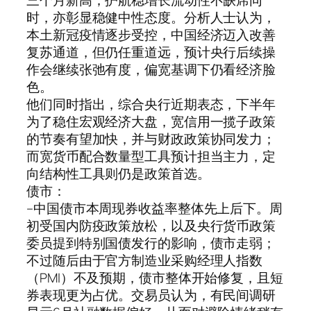
三个月新高；护航稳增长流动性不缺席同
时，亦彰显稳健中性态度。分析人士认为，
本土新冠疫情逐步受控，中国经济迈入改善
复苏通道，但仍任重道远，预计央行后续操
作会继续张弛有度，偏宽基调下仍看经济脸
色。
他们同时指出，综合央行近期表态，下半年
为了稳住宏观经济大盘，宽信用一揽子政策
的节奏有望加快，并与财政政策协同发力；
而宽货币配合数量型工具预计担当主力，定
向结构性工具则仍是政策首选。
债市：
–中国债市本周现券收益率整体先上后下。周
初受国内防疫政策放松，以及央行货币政策
委员提到特别国债发行的影响，债市走弱；
不过随后由于官方制造业采购经理人指数
（PMI）不及预期，债市整体开始修复，且短
券表现更为占优。交易员认为，有民间调研