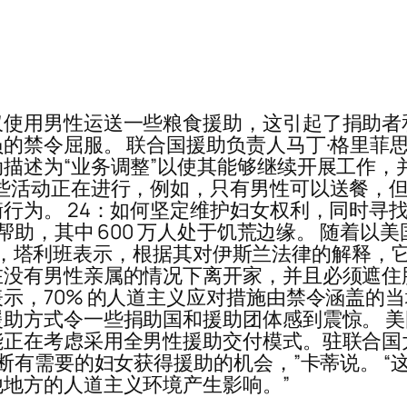
仅使用男性运送一些粮食援助，这引起了捐助者
的禁令屈服。 联合国援助负责人马丁·格里菲
描述为“业务调整”以使其能够继续开展工作，
活动正在进行，例如，只有男性可以送餐，但这
行为。 24：如何坚定维护妇女权利，同时寻
帮助，其中 600 万人处于饥荒边缘。 随着以美
 月夺权，塔利班表示，根据其对伊斯兰法律的解释
没有男性亲属的情况下离开家，并且必须遮住
示，70% 的人道主义应对措施由禁令涵盖的当
方式令一些捐助国和援助团体感到震惊。 美国 
正在考虑采用全男性援助交付模式。驻联合国
切断有需要的妇女获得援助的机会，”卡蒂说。 
地方的人道主义环境产生影响。”