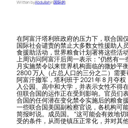
Written by
Abdullah
in
国际的
在阿富汗塔利班政府的压力下，联合国
国际社会谴责的禁止大多数女性援助人员
食援助活动，世界粮食计划署将这些活动
上周访问阿富汗后周一表示：“仍然有一些
月实施禁令以来世界机构面临的微妙平衡
2800 万人（占总人口的三分之二）需要
阿富汗撤军，塔利班于 2021 年 8
入公园、高中和大学，并表示女性不得在
但联合国的运作正在受到影响。官员们表
合国的任何潜在变化禁令实施后的粮食援助
一些联合国美国副检察官说，各机构可能
简报时说。成员国。 “这可能会有效地
受的条件，从而使镇压正常化，并对其他