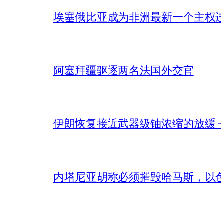
埃塞俄比亚成为非洲最新一个主权
阿塞拜疆驱逐两名法国外交官
伊朗恢复接近武器级铀浓缩的放缓 – 
内塔尼亚胡称必须摧毁哈马斯，以