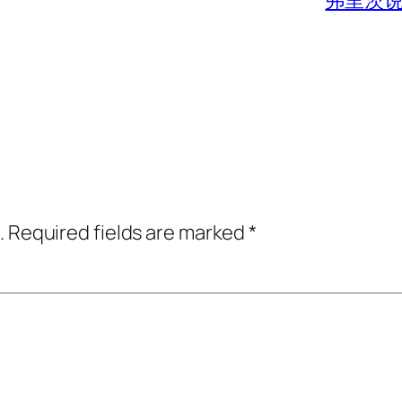
弗里茨说
.
Required fields are marked
*