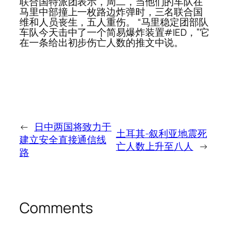
联合国特派团表示，周二，当他们的车队在
马里中部撞上一枚路边炸弹时，三名联合国
维和人员丧生，五人重伤。 “马里稳定团部队
车队今天击中了一个简易爆炸装置#IED，”它
在一条给出初步伤亡人数的推文中说。
←
日中两国将致力于
土耳其-叙利亚地震死
建立安全直接通信线
亡人数上升至八人
→
路
Comments