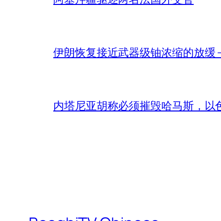
伊朗恢复接近武器级铀浓缩的放缓 – 
内塔尼亚胡称必须摧毁哈马斯，以