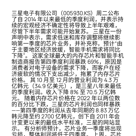
三星电子有限公司（005930.KS）周二公布
了自 2014 年以来最低的季度利润，并表示持
续的宏观经济不确定性将导致上半年艰难，
尽管下半年需求可能开始复苏。 三星在一份
声明中表示，需求低迷和库存调整将继续影
响第一季度的芯片业务，并补充称，预计“由
于主要地区经济放缓，智能手机需求将同比
下降”。 这家全球最大的内存芯片和智能手机
制造商报告第四季度利润暴跌 69%，原因是
消费者对电子设备的需求下降，而客户在经
济疲软的情况下支出减少，拖累了内存芯片
价格。 其 10 月至 12 月的营业利润为 4.3 万
亿韩元（34.9 亿美元），是三星八年来最低
的季度利润。收入下降 8% 至 70.5 万亿韩
元。 随着内存芯片价格在 2022 年以两位数
的百分比下跌，三星的芯片利润也同样暴跌
——第四季度的利润从去年同期的 8.83 万亿
韩元降至约 2700 亿韩元，创下自 2011 年会
计变更以来的最低水平标准，三星的网站显
示。 有分析师预计，芯片业务一季度将出现
亏损，整体利润将低于四季度。 上周，芯片