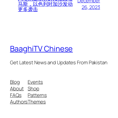
December
马斯，以色列对加沙发动
26, 2023
更多袭击
BaaghiTV Chinese
Get Latest News and Updates From Pakistan
Blog
Events
About
Shop
FAQs
Patterns
Authors
Themes