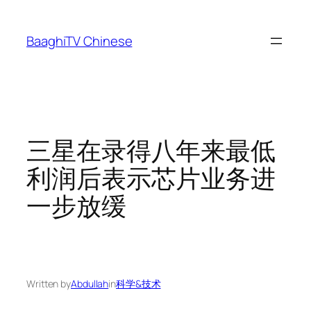
Skip
to
BaaghiTV Chinese
content
三星在录得八年来最低
利润后表示芯片业务进
一步放缓
Written by
Abdullah
in
科学&技术