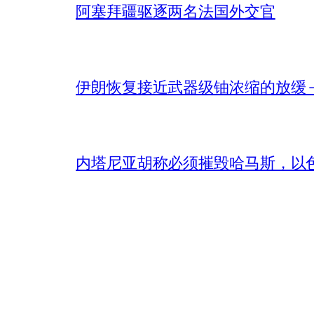
阿塞拜疆驱逐两名法国外交官
伊朗恢复接近武器级铀浓缩的放缓 – 
内塔尼亚胡称必须摧毁哈马斯，以