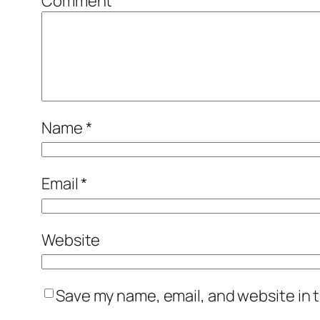
Comment
*
Name
*
Email
*
Website
Save my name, email, and website in t