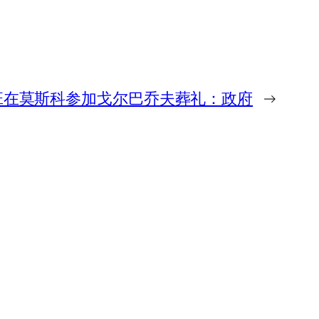
班在莫斯科参加戈尔巴乔夫葬礼：政府
→