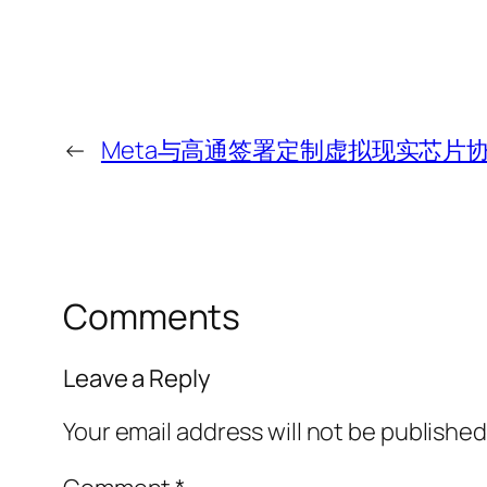
←
Meta与高通签署定制虚拟现实芯片
Comments
Leave a Reply
Your email address will not be published