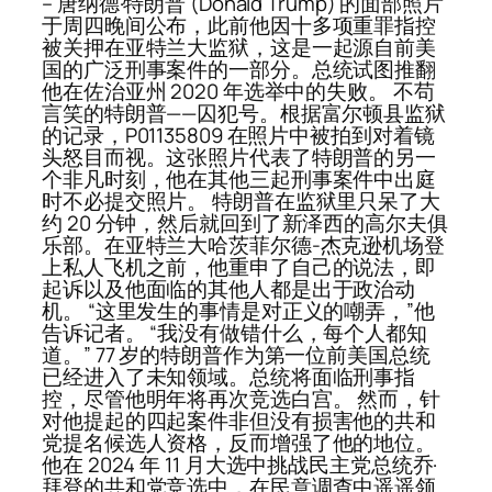
– 唐纳德·特朗普 (Donald Trump) 的面部照片
于周四晚间公布，此前他因十多项重罪指控
被关押在亚特兰大监狱，这是一起源自前美
国的广泛刑事案件的一部分。总统试图推翻
他在佐治亚州 2020 年选举中的失败。 不苟
言笑的特朗普——囚犯号。根据富尔顿县监狱
的记录，P01135809 在照片中被拍到对着镜
头怒目而视。这张照片代表了特朗普的另一
个非凡时刻，他在其他三起刑事案件中出庭
时不必提交照片。 特朗普在监狱里只呆了大
约 20 分钟，然后就回到了新泽西的高尔夫俱
乐部。在亚特兰大哈茨菲尔德-杰克逊机场登
上私人飞机之前，他重申了自己的说法，即
起诉以及他面临的其他人都是出于政治动
机。 “这里发生的事情是对正义的嘲弄，”他
告诉记者。 “我没有做错什么，每个人都知
道。” 77 岁的特朗普作为第一位前美国总统
已经进入了未知领域。总统将面临刑事指
控，尽管他明年将再次竞选白宫。 然而，针
对他提起的四起案件非但没有损害他的共和
党提名候选人资格，反而增强了他的地位。
他在 2024 年 11 月大选中挑战民主党总统乔·
拜登的共和党竞选中，在民意调查中遥遥领