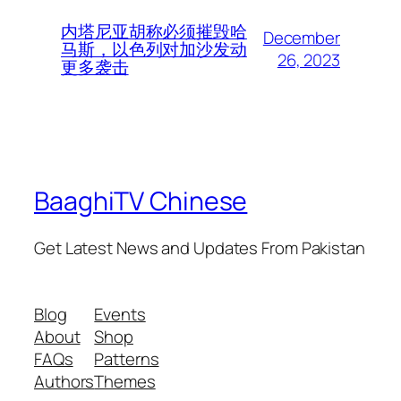
内塔尼亚胡称必须摧毁哈
December
马斯，以色列对加沙发动
26, 2023
更多袭击
BaaghiTV Chinese
Get Latest News and Updates From Pakistan
Blog
Events
About
Shop
FAQs
Patterns
Authors
Themes