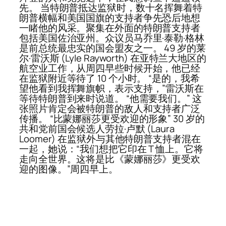
先。 当特朗普抵达监狱时，数十名挥舞着特
朗普横幅和美国国旗的支持者争先恐后地想
一睹他的风采。聚集在外面的特朗普支持者
包括美国佐治亚州。众议员马乔里·泰勒·格林
是前总统最忠实的国会盟友之一。 49 岁的莱
尔·雷沃斯 (Lyle Rayworth) 在亚特兰大地区的
航空业工作，从周四早些时候开始，他已经
在监狱附近等待了 10 个小时。 “是的，我希
望他看到我挥舞旗帜，表示支持，”雷沃斯在
等待特朗普到来时说道。 “他需要我们。” 这
张照片肯定会被特朗普的敌人和支持者广泛
传播。 “比蒙娜丽莎更受欢迎的形象” 30 岁的
共和党前国会候选人劳拉·卢默 (Laura
Loomer) 在监狱外与其他特朗普支持者混在
一起，她说：“我们想把它印在 T 恤上。它将
走向全世界。这将是比《蒙娜丽莎》更受欢
迎的图像。”周四早上。