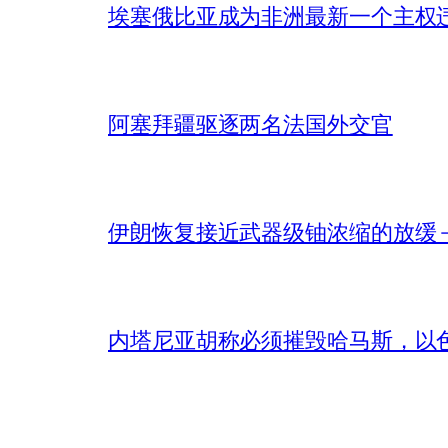
埃塞俄比亚成为非洲最新一个主权
阿塞拜疆驱逐两名法国外交官
伊朗恢复接近武器级铀浓缩的放缓 – 
内塔尼亚胡称必须摧毁哈马斯，以