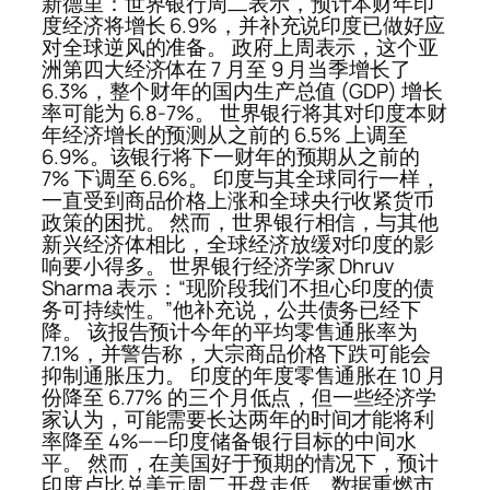
新德里：世界银行周二表示，预计本财年印
度经济将增长 6.9%，并补充说印度已做好应
对全球逆风的准备。 政府上周表示，这个亚
洲第四大经济体在 7 月至 9 月当季增长了
6.3%，整个财年的国内生产总值 (GDP) 增长
率可能为 6.8-7%。 世界银行将其对印度本财
年经济增长的预测从之前的 6.5% 上调至
6.9%。该银行将下一财年的预期从之前的
7% 下调至 6.6%。 印度与其全球同行一样，
一直受到商品价格上涨和全球央行收紧货币
政策的困扰。 然而，世界银行相信，与其他
新兴经济体相比，全球经济放缓对印度的影
响要小得多。 世界银行经济学家 Dhruv
Sharma 表示：“现阶段我们不担心印度的债
务可持续性。”他补充说，公共债务已经下
降。 该报告预计今年的平均零售通胀率为
7.1%，并警告称，大宗商品价格下跌可能会
抑制通胀压力。 印度的年度零售通胀在 10 月
份降至 6.77% 的三个月低点，但一些经济学
家认为，可能需要长达两年的时间才能将利
率降至 4%——印度储备银行目标的中间水
平。 然而，在美国好于预期的情况下，预计
印度卢比兑美元周二开盘走低。数据重燃市