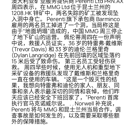
澳大利亚矿业服务提供商 Perenti Ltd PRN.AX
周四表示，在 MMG Ltd 位于昆士兰州的
1208.HK 锌矿中，两名失踪的矿工被发现坠
入洞中身亡。 Perenti 旗下承包商 Barminco
雇用的两名​​员工掉进了一个洞，当局称这是
由于“地面坍塌”造成的，中国 MMG 周三停止
了地下矿山的运营。 佩伦蒂周四在一份声明
中说，救援人员证实，36 岁的特雷弗·戴维斯
(Trevor Davis) 和 33 岁的迪伦·兰格里奇
(Dylan Langridge) 在先前回填的区域坠落约
15 米后受了致命伤。 第三名员工受轻伤获
救。 周四早些时候，使用无人机和重型地下
采矿设备的救援队发现了戴维斯和兰格里奇
一直在使用的车辆。 “这是一个毁灭性的结
果，我想向特雷弗和迪伦的家人、朋友、同
事和亲人表示最深切的同情和哀悼，他们昨
天应该已经安全下班回家了，”Perenti 首席
执行官马克诺威尔说。 . . Norwell 补充说，
Perenti 将与 MMG 和昆士兰州当局合作，调
查事故是如何发生的，以及需要采取哪些额
外的保障措施。