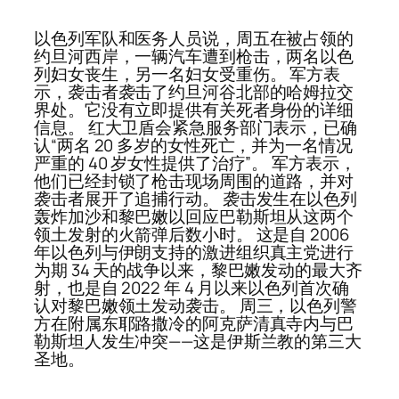
以色列军队和医务人员说，周五在被占领的
约旦河西岸，一辆汽车遭到枪击，两名以色
列妇女丧生，另一名妇女受重伤。 军方表
示，袭击者袭击了约旦河谷北部的哈姆拉交
界处。它没有立即提供有关死者身份的详细
信息。 红大卫盾会紧急服务部门表示，已确
认“两名 20 多岁的女性死亡，并为一名情况
严重的 40 岁女性提供了治疗”。 军方表示，
他们已经封锁了枪击现场周围的道路，并对
袭击者展开了追捕行动。 袭击发生在以色列
轰炸加沙和黎巴嫩以回应巴勒斯坦从这两个
领土发射的火箭弹后数小时。 这是自 2006
年以色列与伊朗支持的激进组织真主党进行
为期 34 天的战争以来，黎巴嫩发动的最大齐
射，也是自 2022 年 4 月以来以色列首次确
认对黎巴嫩领土发动袭击。 周三，以色列警
方在附属东耶路撒冷的阿克萨清真寺内与巴
勒斯坦人发生冲突——这是伊斯兰教的第三大
圣地。