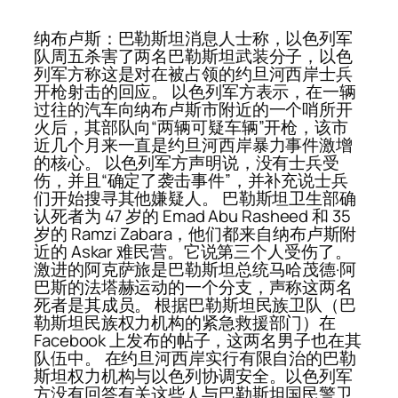
纳布卢斯：巴勒斯坦消息人士称，以色列军
队周五杀害了两名巴勒斯坦武装分子，以色
列军方称这是对在被占领的约旦河西岸士兵
开枪射击的回应。 以色列军方表示，在一辆
过往的汽车向纳布卢斯市附近的一个哨所开
火后，其部队向“两辆可疑车辆”开枪，该市
近几个月来一直是约旦河西岸暴力事件激增
的核心。 以色列军方声明说，没有士兵受
伤，并且“确定了袭击事件”，并补充说士兵
们开始搜寻其他嫌疑人。 巴勒斯坦卫生部确
认死者为 47 岁的 Emad Abu Rasheed 和 35
岁的 Ramzi Zabara，他们都来自纳布卢斯附
近的 Askar 难民营。它说第三个人受伤了。
激进的阿克萨旅是巴勒斯坦总统马哈茂德·阿
巴斯的法塔赫运动的一个分支，声称这两名
死者是其成员。 根据巴勒斯坦民族卫队（巴
勒斯坦民族权力机构的紧急救援部门）在
Facebook 上发布的帖子，这两名男子也在其
队伍中。 在约旦河西岸实行有限自治的巴勒
斯坦权力机构与以色列协调安全。以色列军
方没有回答有关这些人与巴勒斯坦国民警卫