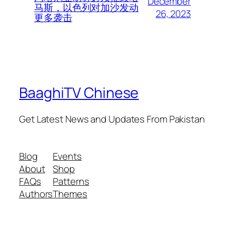
December
马斯，以色列对加沙发动
26, 2023
更多袭击
BaaghiTV Chinese
Get Latest News and Updates From Pakistan
Blog
Events
About
Shop
FAQs
Patterns
Authors
Themes