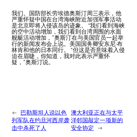
我们。国防部长劳埃德奥斯汀周三表示，他
严重怀疑中国在台湾海峡附近加强军事活动
是北京即将入侵该岛的迹象。 “我们看到海峡
的空中活动增加，我们看到台湾周围的水面
舰艇活动增加，”奥斯汀在与美国官员一起举
行的新闻发布会上说。美国国务卿安东尼·布
林肯和他的日本同行。 “但这是否意味着入侵
迫在眉睫，你知道，我对此表示严重怀
疑，”奥斯汀说。
←
巴勒斯坦人说以色
澳大利亚正在与太平
列军队在约旦河西岸袭
洋邻国敲定一项新的
击中杀死了人
安全协定
→