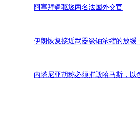
阿塞拜疆驱逐两名法国外交官
伊朗恢复接近武器级铀浓缩的放缓 – 
内塔尼亚胡称必须摧毁哈马斯，以