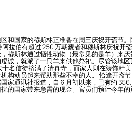
地区和国家的穆斯林正准备在周三庆祝开斋节。
拉伯有超过 250 万朝觐者和穆斯林庆祝开斋节
天，穆斯林通过牺牲动物（最常见的是羊）来庆
的虔诚，就派了一只羊来供他祭祀。尽管该地区
数十名信徒挤满了清真寺，而家人则在装饰精
机构动员起来帮助那些不幸的人。 恰逢开斋
通讯社报道，自 6 月初以来，已有约 356,
扰的国家带来急需的现金。官员们预计今年的旅游