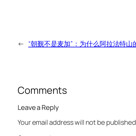
←
“朝觐不是麦加”：为什么阿拉法特
Comments
Leave a Reply
Your email address will not be published