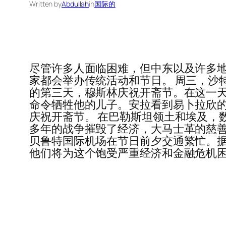
Written by
Abdullah
in
国际的
尽管许多人面临困难，但中东以及许多
家都会举办传统活动和节日。 周三，沙特阿
的第三天，穆斯林庆祝开斋节。在这一
命令牺牲他的儿子。安拉看到易卜拉欣
庆祝开斋节。 在巴勒斯坦领土和埃及，
多年的战争摧毁了经济，大马士革的慈善
贝鲁特国际机场在节日前夕交通繁忙。据国家
他们将为这个饱受严重经济和金融危机困