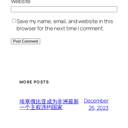
Website
Save my name, email, and website in this
browser for the next time I comment.
MORE POSTS
December
埃塞俄比亚成为非洲最新
一个主权违约国家
26, 2023