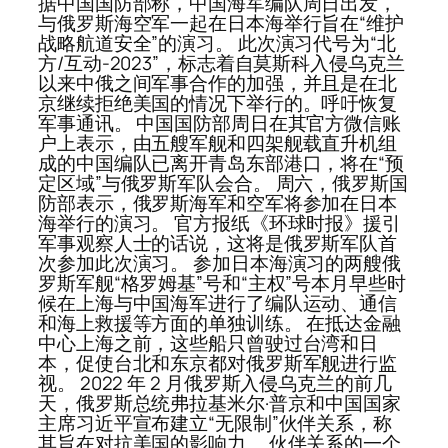
据中国国防部称，中国海军编队周日出发，
与俄罗斯海空军一起在日本海举行旨在“维护
战略航道安全”的演习。 此次演习代号为“北
方/互动-2023”，标志着自莫斯科入侵乌克兰
以来中俄之间军事合作的加强，并且是在北
京继续拒绝美国的情况下举行的。呼吁恢复
军事通讯。 中国国防部周日在其官方微信账
户上表示，由五艘军舰和四架舰载直升机组
成的中国编队已离开青岛东部港口，将在“预
定区域”与俄罗斯军队会合。 周六，俄罗斯国
防部表示，俄罗斯海军和空军将参加在日本
海举行的演习。 官方报纸《环球时报》援引
军事观察人士的话说，这将是俄罗斯军队首
次参加此次演习。 参加日本海演习的两艘俄
罗斯军舰“格罗姆基”号和“主权”号本月早些时
候在上海与中国海军进行了编队运动、通信
和海上救援等方面的单独训练。 在抵达金融
中心上海之前，这些船只曾驶过台湾和日
本，促使台北和东京都对俄罗斯军舰进行监
视。 2022 年 2 月俄罗斯入侵乌克兰的前几
天，俄罗斯总统弗拉基米尔·普京和中国国家
主席习近平宣布建立“无限制”伙伴关系，称
其旨在对抗美国的影响力。 伙伴关系的一个